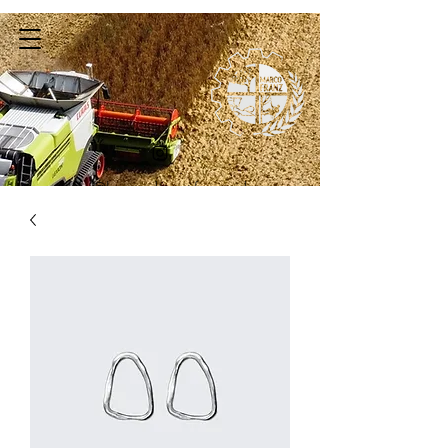
info@baumdienst-franz.de
0162-2432271
/
05067-
2479147