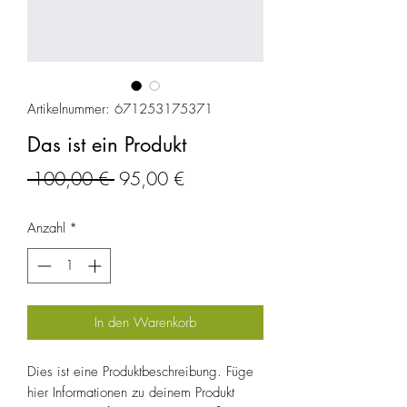
Artikelnummer: 671253175371
Das ist ein Produkt
Standardpreis
Sale-
 100,00 € 
95,00 €
Preis
Anzahl
*
In den Warenkorb
Dies ist eine Produktbeschreibung. Füge 
hier Informationen zu deinem Produkt 