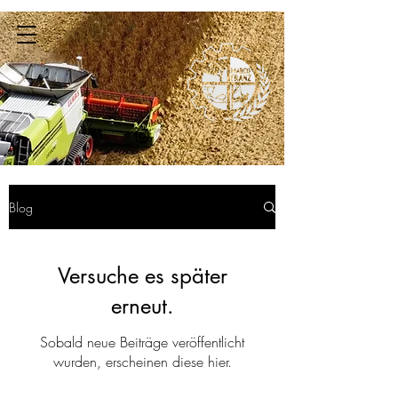
info@baumdienst-franz.de
0162-2432271
/
05067-
Blog
2479147
Versuche es später
erneut.
Sobald neue Beiträge veröffentlicht
wurden, erscheinen diese hier.